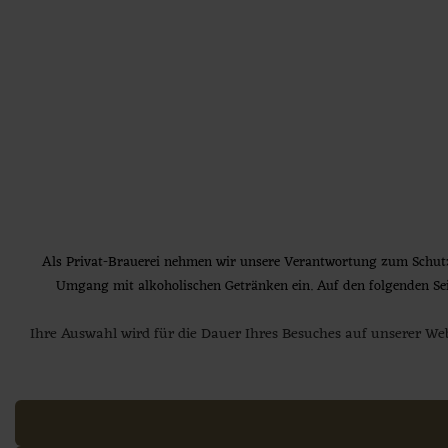
Jetzt Brauereiführung buchen
BRAUEREI
PRODUKTE
ERLEBNIS
AKTUELLES
Als Privat-Brauerei nehmen wir unsere Verantwortung zum Schut
SERVICE
Umgang mit alkoholischen Getränken ein. Auf den folgenden Seite
KARRIERE
Ihre Auswahl wird für die Dauer Ihres Besuches auf unserer Webs
Jetzt Brauereiführung buchen
Privat-Brauerei Zötler GmbH • Grüntenstraße. 2 •
87549 Rettenberg
Allgäuer Braukunst aus