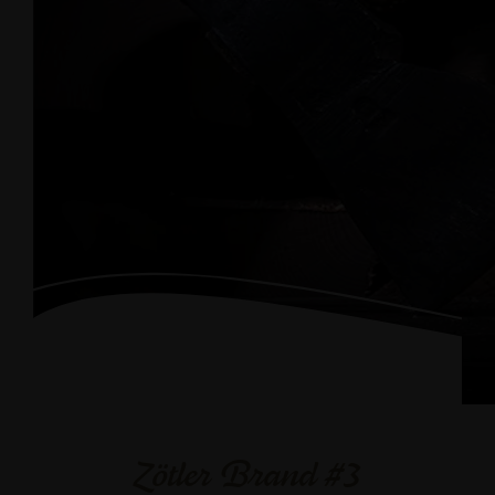
Zötler Brand #3