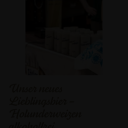
Unser neues
Lieblingsbier –
Holunderweizen
alkoholfrei