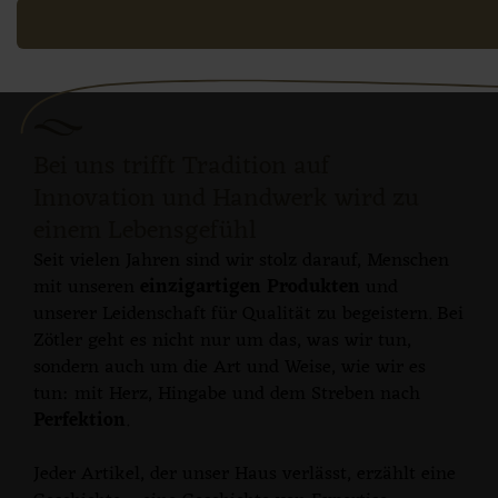
der Familien-Brauerei
Zötler
Bei uns trifft Tradition auf
Innovation und Handwerk wird zu
einem Lebensgefühl
Seit vielen Jahren sind wir stolz darauf, Menschen
mit unseren
einzigartigen Produkten
und
unserer Leidenschaft für Qualität zu begeistern. Bei
Zötler geht es nicht nur um das, was wir tun,
sondern auch um die Art und Weise, wie wir es
tun: mit Herz, Hingabe und dem Streben nach
Perfektion
.
Jeder Artikel, der unser Haus verlässt, erzählt eine