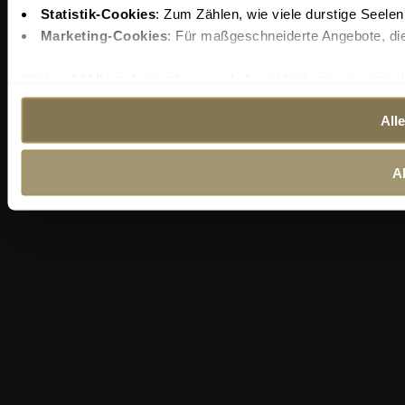
Statistik-Cookies
: Zum Zählen, wie viele durstige Seele
Marketing-Cookies
: Für maßgeschneiderte Angebote, die
Klick auf "
Alle zulassen
", wenn du bereit bist, mit uns virtu
All
A