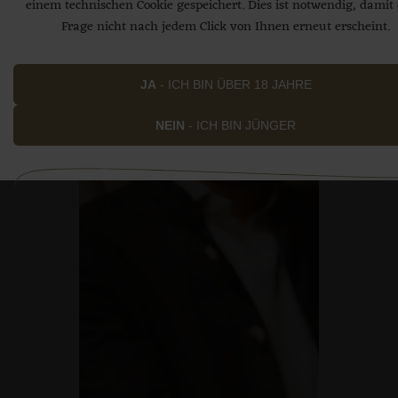
einem technischen Cookie gespeichert. Dies ist notwendig, damit 
herausragenden Geschmack und ein gutes
Frage nicht nach jedem Click von Ihnen erneut erscheint.
Gewissen beim Genießen.
Wir sehen darin eine Bestätigung dessen, was in
JA
- ICH BIN ÜBER 18 JAHRE
unserer
Familienbrauerei
schon seit jeher gepflegt
wird – der unbedingte Wille zur Perfektion.
NEIN
- ICH BIN JÜNGER