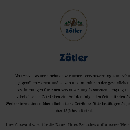
Jetzt Brauereiführung buchen
Slow Brewing:
Langsames Brauen für
BRAUEREI
PRODUKTE
besten Genuss
ERLEBNIS
AKTUELLES
Als Privat-Brauerei nehmen wir unsere Verantwortung zum Schu
SERVICE
Jugendlicher ernst und setzen uns im Rahmen der gesetzlichen
Wir sind zertifiziert seit 2018
KARRIERE
Bestimmungen für einen verantwortungsbewussten Umgang mi
alkoholischen Getränken ein. Auf den folgenden Seiten finden Si
Jetzt Brauereiführung buchen
Das
„Slow Brewing“-Gütesiegel
steht für
Werbeinformationen über alkoholische Getränke. Bitte bestätigen Sie, d
zertifizierte Spitzenqualität. Entscheidend dafür ist
Privat-Brauerei Zötler GmbH • Grüntenstraße. 2 •
über 18 Jahre alt sind.
die langsame, schonende Produktion und die
87549 Rettenberg
ausschließliche Verwendung von natürlichen
Ihre Auswahl wird für die Dauer Ihres Besuches auf unserer Webs
Rohstoffen. Dadurch erreichen wir einen