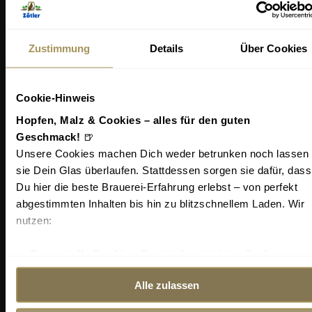
Echt & verwurzelt:
Wir als Brauerei sind tief verwurzelt in unserer
Zustimmung
Details
Über Cookies
Allgäuer Heimat. Wir lieben und schützen das
Echte. Daher verwenden wir nur reinste,
natürliche Zutaten
. Neben erstklassigem Hopfen
Cookie-Hinweis
und Malz brauen wir nur mit selbst gezüchteten
Hopfen, Malz & Cookies – alles für den guten
Hefen und frischem Allgäuer Wasser.
Geschmack!
🍺
Unsere Cookies machen Dich weder betrunken noch lassen
sie Dein Glas überlaufen. Stattdessen sorgen sie dafür, dass
Wie läuft die Zertifizierung ab?
Du hier die beste Brauerei-Erfahrung erlebst – von perfekt
abgestimmten Inhalten bis hin zu blitzschnellem Laden. Wir
nutzen:
Die Art und Weise des Slow-Brewing Gütesiegels ist
einzigartig im internationalen Biermarkt
. Alle
Essenzielle Cookies
: Damit alles wie beim Zapfen
Kriterien zu erfüllen, ist deshalb nur wenigen
reibungslos läuft.
Brauereien vorbehalten.
Alle zulassen
Statistik-Cookies
: Zum Zählen, wie viele durstige Seelen
uns besuchen – ganz anonym, natürlich.
Die
Prüfung erfolgt monatlich
durch das