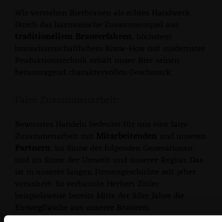
Wir verstehen Bierbrauen als echtes Handwerk.
Durch das harmonische Zusammenspiel aus
traditionellem Brauverfahren
, höchstem
brauwissenschaftlichem Know-How mit modernster
Produktionstechnik erhält unser Bier seinen
herausragend charaktervollen Geschmack.
Faire Zusammenarbeit:
Bewusstes Handeln bedeutet für uns eine faire
Zusammenarbeit mit
Mitarbeitenden
und unseren
Partnern
. Im Sinne der folgenden Generationen
und im Sinne der Umwelt und unserer Region. Das
ist in unserer langen Firmengeschichte seit jeher
verankert. So verbannte Herbert Zötler
beispielsweise bereits Mitte der 80er Jahre die
Einwegflasche aus unserer Brauerei.