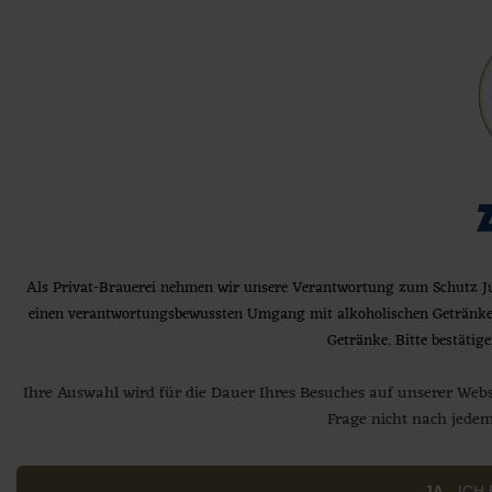
Jetzt Brauereiführung buchen
Unser Antrieb:
Euer Genuss & Eure
BRAUEREI
PRODUKTE
Lebensfreude
ERLEBNIS
AKTUELLES
Als Privat-Brauerei nehmen wir unsere Verantwortung zum Schutz J
SERVICE
einen verantwortungsbewussten Umgang mit alkoholischen Getränken 
Das Gute zu bewahren, um Euch
KARRIERE
Getränke. Bitte bestätigen
Genuss und Lebensfreude zu schenken
Jetzt Brauereiführung buchen
- das ist unser Antrieb. Voller Mut,
Ihre Auswahl wird für die Dauer Ihres Besuches auf unserer Webse
Privat-Brauerei Zötler GmbH • Grüntenstraße. 2 •
Optimismus und Leidenschaft.
Frage nicht nach jedem
87549 Rettenberg
Wir brauen
Biere
, die Euch zusammen bringen und
JA
- ICH