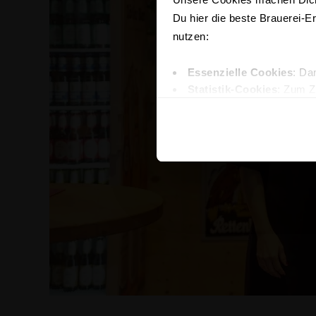
Du hier die beste Brauerei-E
nutzen:
Essenzielle Cookies
: Da
Statistik-Cookies
: Zum Z
Marketing-Cookies
: Für
Klick auf "
Alle zulassen
", w