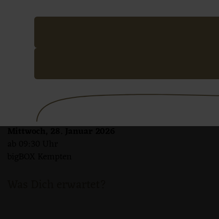
Das Konzept wurde weiterentwickelt und das
Gastrofo
Gastroforum Allgäu – gemeinsam
wach
s
Hochaktuelle Themen der Branche werden in parallele
Zeit für den Erfahrungsaustausch bleibt in den Pausen
Mittwoch, 28. Januar 2026
ab 09:30 Uhr
bigBOX Kempten
Was Dich erwartet?