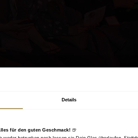
Details
alles für den guten Geschmack!
🍺
weder betrunken noch lassen sie Dein Glas überlaufen. Stattde