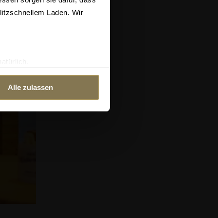
blitzschnellem Laden. Wir
atürlich.
blingsbier.
Alle zulassen