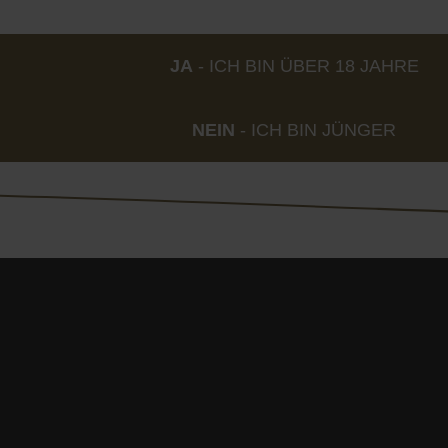
rum Allgäu
entstand.
JA
- ICH BIN ÜBER 18 JAHRE
en
NEIN
- ICH BIN JÜNGER
n Vorträgen und Workshops von Impulsgeber:innen behan
 und auf der Abendveranstaltung, auf der auch der
Zötle