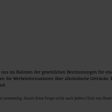
AKTUELLES
SERVICE
KARRIERE
n uns im Rahmen der gesetzlichen Bestimmungen für ei
musmanagement im Allgäu
n Sie Werbeinformationen über alkoholische Getränke. B
ind.
eht, dann ist auch unsere Brauerei erfolgreich.
s wurde das Zötler Gastro-Forum und die Zötler
ist notwendig, damit diese Frage nicht nach jedem Click von Ihne