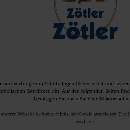
 veranstaltet von Zötler
Verantwortung zum Schutz Jugendlicher ernst und setze
nomie, Hotellerie, Beherbergung & Touris
olischen Getränken ein. Auf den folgenden Seiten finde
bestätigen Sie, dass Sie über 18 Jahre alt s
 Tourismusbranche
. Denn wenn es unseren Kunden gut g
den Austausch zwischen den Betrieben zu fördern. Darau
unserer Webseite in einem technischen Cookie gespeichert. Dies 
erscheint.