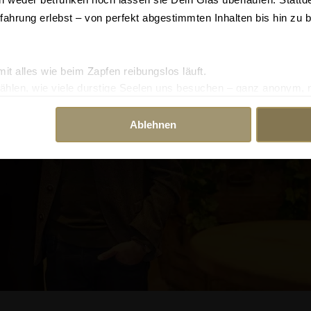
rfahrung erlebst – von perfekt abgestimmten Inhalten bis hin zu 
mit alles wie beim Zapfen reibungslos läuft.
ählen, wie viele durstige Seelen uns besuchen – ganz anonym, n
 maßgeschneiderte Angebote, die genauso gut passen wie dein Lie
Ablehnen
enn du bereit bist, mit uns virtuell anzustoßen! 🍻