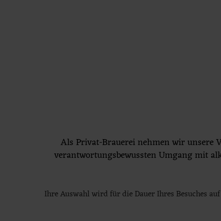
Jetzt Brauereiführung buchen
BRAUEREI
PRODUKTE
ERLEBNIS
Das Gastroforum Allgäu –
Als Privat-Brauerei nehmen wir unsere 
Die Weiterbildungsplattform für Gastro
verantwortungsbewussten Umgang mit alkoh
Seit vielen Jahren engagieren wir uns für die
Allgäuer
Unsere Idee startete mit einem Wirte-Stammtisch, um 
Ihre Auswahl wird für die Dauer Ihres Besuches auf 
Gastro-Akademie mit vielen professionellen Speakern.