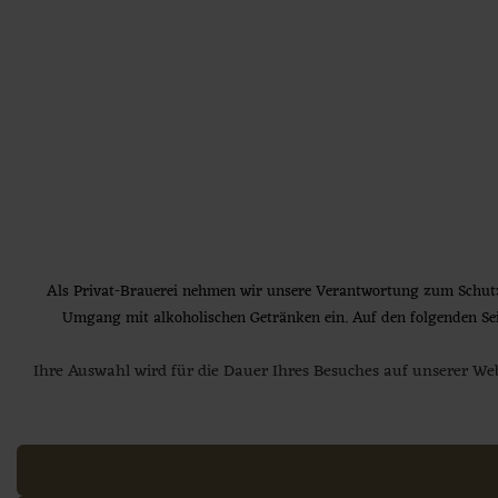
Jetzt Brauereiführung buchen
Zötler Hell
BRAUEREI
PRODUKTE
Unser
Helles
strahlt schon beim Einschenken in
ERLEBNIS
typischem Hellgelb und präsentiert einen weißen,
AKTUELLES
feinporigen Schaum. In die Nase steigen die fein-
Als Privat-Brauerei nehmen wir unsere Verantwortung zum Schut
SERVICE
süßlichen Malznoten. Vollmundig und dennoch
Umgang mit alkoholischen Getränken ein. Auf den folgenden Seite
KARRIERE
schlank im Trunk durch den hohen
Vergärungsgrad – mit ausgewogenem Hopfen- und
Ihre Auswahl wird für die Dauer Ihres Besuches auf unserer Webs
Jetzt Brauereiführung buchen
Malzaroma.
Privat-Brauerei Zötler GmbH • Grüntenstraße. 2 •
87549 Rettenberg