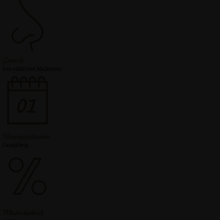
Geruch
fein-süßlichen Malznoten
Bezugs­zeitraum
Ganzjährig
Alkohol­gehalt